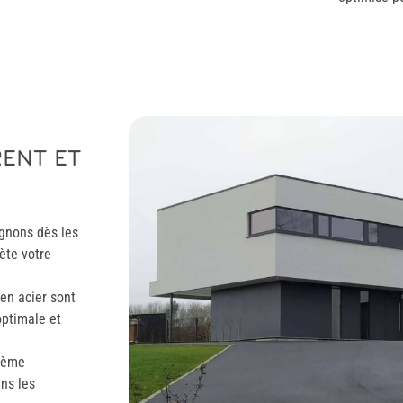
ENT ET
nons dès les
lète votre
en acier sont
optimale et
tème
ans les