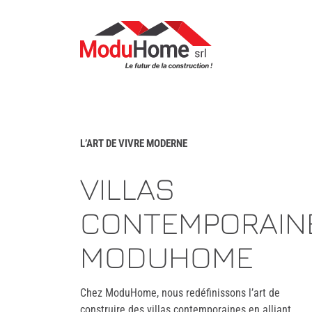
Passer
au
contenu
principal
L’ART DE VIVRE MODERNE
VILLAS
CONTEMPORAIN
MODUHOME
Chez ModuHome, nous redéfinissons l’art de
construire des villas contemporaines en alliant