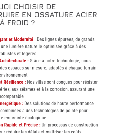
OI CHOISIR DE
UIRE EN OSSATURE ACIER
À FROID ?
gant et Modernité
: Des lignes épurées, de grands
 une lumière naturelle optimisée grâce à des
robustes et légères
 Architecturale :
Grâce à notre technologie, nous
des espaces sur mesure, adaptés à chaque terrain
environnement
et Résilience :
Nos villas sont conçues pour résister
ries, aux séismes et à la corrosion, assurant une
incomparable
Énergétique :
Des solutions de haute performance
 combinées à des technologies de pointe pour
tre empreinte écologique
n Rapide et Précise :
Un processus de construction
ur réduire les délais et maîtriser les coûts