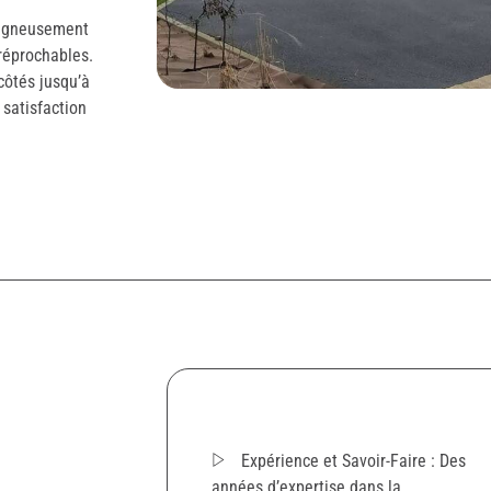
oigneusement
rréprochables.
côtés jusqu’à
 satisfaction
Expérience et Savoir-Faire : Des
années d’expertise dans la