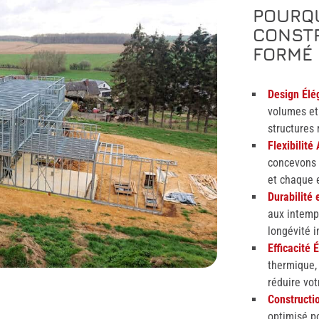
POURQU
CONSTR
FORMÉ 
Design Élé
volumes et
structures 
Flexibilité
concevons 
et chaque 
Durabilité 
aux intempé
longévité 
Efficacité 
thermique,
réduire vo
Constructio
optimisé po