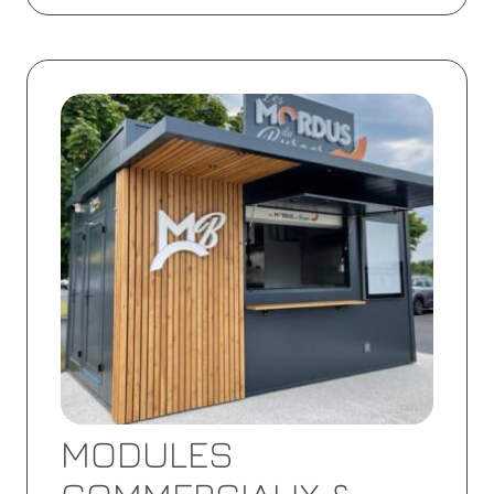
Lire
la
suite
MODULES